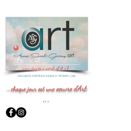
A
S
G
nne
aint-
irons
__________________
t ..
.
r
a
work
of
A
...
day is
every
Drawings-paintings-MURALs-Trompe l'oeil
t
r
oeuvre
d
'A
une
...
jour est
chaque
.
..